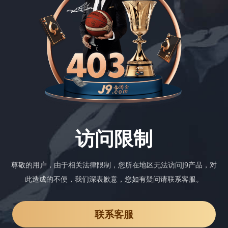
访问限制
尊敬的用户，由于相关法律限制，您所在地区无法访问J9产品，对
此造成的不便，我们深表歉意，您如有疑问请联系客服。
联系客服