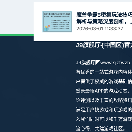
魔兽争霸3密集玩法技
解析与策略深度剖析，
升游戏体验与胜率的必
2026-03-01 11:33:37
指南
J9旗舰厅·(中国区)
J9旗舰厅◤www.sjzfwzb
有优秀的一站式游戏内容
户提供了权威的游戏基础
登录最新APP的游戏动态
论评测以及丰富的攻略资
满足用户找游戏和玩游戏
入我们同时可以和千万游
流心得，共建游戏社区。