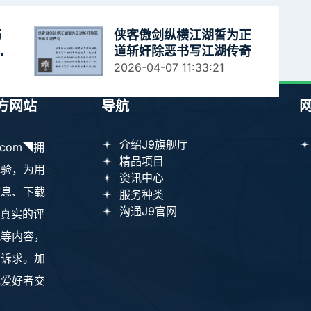
巧
侠客傲剑纵横江湖誓为正
提
道斩奸除恶书写江湖传奇
备
2026-04-07 11:33:21
官方网站
导航
介绍J9旗舰厅
.com◥拥
精品项目
体验，为用
资讯中心
信息、下载
服务种类
沟通J9官网
，真实的评
讯等内容，
的诉求。加
戏爱好者交