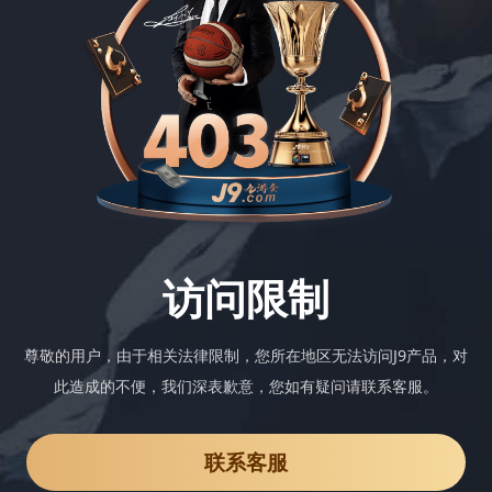
访问限制
尊敬的用户，由于相关法律限制，您所在地区无法访问J9产品，对
此造成的不便，我们深表歉意，您如有疑问请联系客服。
联系客服