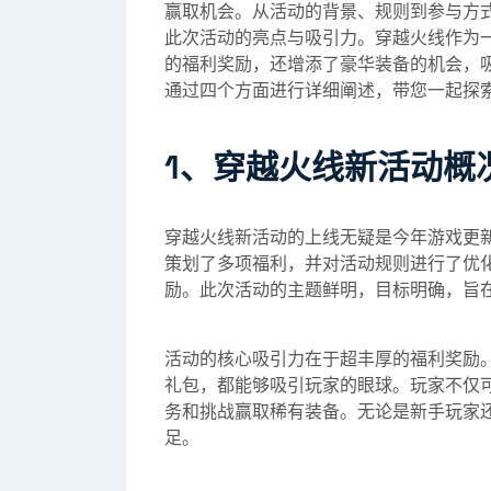
赢取机会。从活动的背景、规则到参与方
此次活动的亮点与吸引力。穿越火线作为
的福利奖励，还增添了豪华装备的机会，
通过四个方面进行详细阐述，带您一起探
1、穿越火线新活动概
穿越火线新活动的上线无疑是今年游戏更
策划了多项福利，并对活动规则进行了优
励。此次活动的主题鲜明，目标明确，旨
活动的核心吸引力在于超丰厚的福利奖励
礼包，都能够吸引玩家的眼球。玩家不仅
务和挑战赢取稀有装备。无论是新手玩家
足。