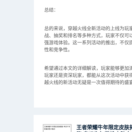
总结：
总的来说，穿越火线全新活动的上线为玩
战、抽奖和排名等多种方式，玩家不仅可
强游戏体验。这一系列活动的推出，不仅
性和竞争性。
希望通过本文的详细解读，玩家能够更加
玩家还是资深玩家，都能从这次活动中获
越火线的新活动无疑是一次值得期待的盛
王者荣耀牛年限定皮肤