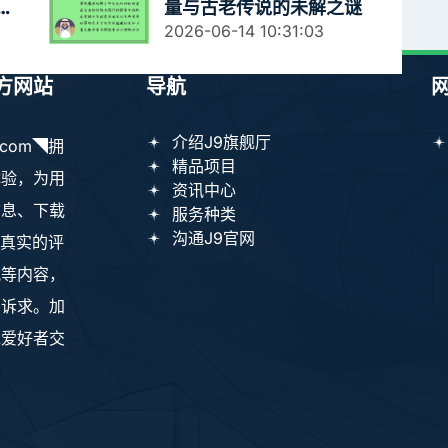
集
量与古老传说的未解之谜
2026-06-14 10:31:03
官方网站
导航
介绍J9旗舰厅
.com◥拥
精品项目
体验，为用
资讯中心
信息、下载
服务种类
沟通J9官网
，真实的评
讯等内容，
的诉求。加
戏爱好者交