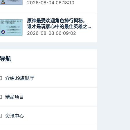
发展趋势分析
2026-08-04 06:18:10
原神最受欢迎角色排行揭秘，
谁才是玩家心中的最佳英雄之
选
2026-08-03 06:09:02
导航
介绍J9旗舰厅
精品项目
资讯中心