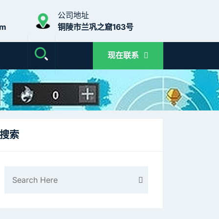
公司地址
om
铜陵市兰巩之窟163号
现在联系
搜索