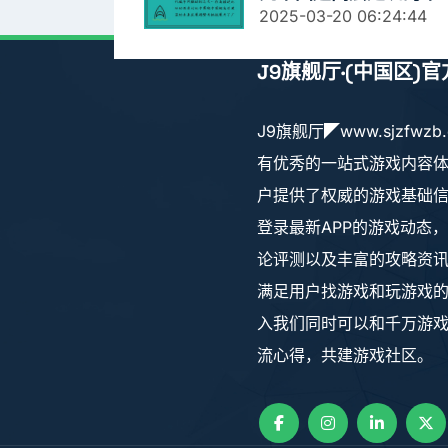
发展趋势与挑战
2025-03-20 06:24:44
J9旗舰厅·(中国区)
J9旗舰厅◤www.sjzfwzb
有优秀的一站式游戏内容
户提供了权威的游戏基础
登录最新APP的游戏动态
论评测以及丰富的攻略资
满足用户找游戏和玩游戏
入我们同时可以和千万游
流心得，共建游戏社区。