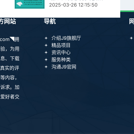
巧分享
2025-03-26 12:15:50
官方网站
导航
介绍J9旗舰厅
.com◥拥
精品项目
体验，为用
资讯中心
信息、下载
服务种类
沟通J9官网
，真实的评
讯等内容，
的诉求。加
戏爱好者交