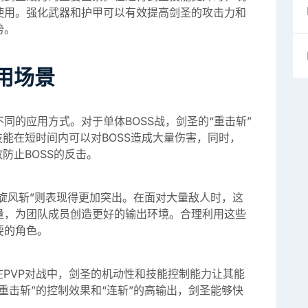
使用。强化武器和护甲可以有效提高剑圣的攻击力和
势。
用场景
同的应用方式。对于单体BOSS战，剑圣的“重击斩”
技能在短时间内可以对BOSS造成大量伤害，同时，
防止BOSS的反击。
“旋风斩”则表现得更加突出。在面对大量敌人时，这
量，为团队成员创造更好的输出环境。合理利用这些
要的角色。
在PVP对战中，剑圣的机动性和技能控制能力让其能
重击斩”的控制效果和“连斩”的高输出，剑圣能够快