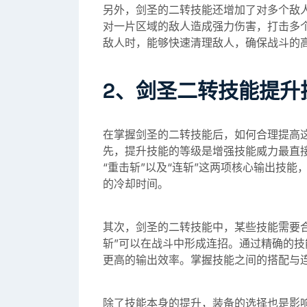
另外，剑圣的二转技能还增加了对多个敌人
对一片区域的敌人造成强力伤害，打击多
敌人时，能够快速清理敌人，确保战斗的
2、剑圣二转技能提升
在掌握剑圣的二转技能后，如何合理提高
先，提升技能的等级是增强技能威力最直
“重击斩”以及“连斩”这两项核心输出技
的冷却时间。
其次，剑圣的二转技能中，某些技能需要合
斩”可以在战斗中形成连招。通过精确的
更高的输出效率。掌握技能之间的搭配与
除了技能本身的提升，装备的选择也是影