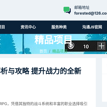
邮箱地址
forested@126.c
项目
资讯中心
服务种类
沟通J9官网
精品项目
首页
精品项目
析与攻略 提升战力的全新
RPG，凭借其独特的战斗系统和丰富的职业选择吸引