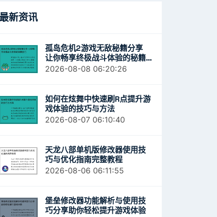
最新资讯
孤岛危机2游戏无敌秘籍分享
让你畅享终极战斗体验的秘籍
技巧
2026-08-08 06:20:26
如何在炫舞中快速刷R点提升游
戏体验的技巧与方法
2026-08-07 06:10:40
天龙八部单机版修改器使用技
巧与优化指南完整教程
2026-08-06 06:11:55
堡垒修改器功能解析与使用技
巧分享助你轻松提升游戏体验