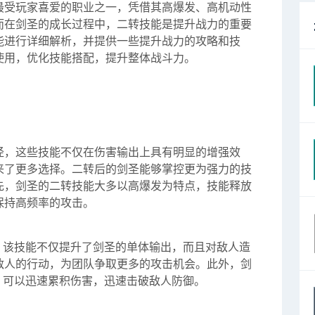
最受玩家喜爱的职业之一，凭借其高爆发、高机动性
而在剑圣的成长过程中，二转技能是提升战力的重要
能进行详细解析，并提供一些提升战力的攻略和技
使用，优化技能搭配，提升整体战斗力。
径，这些技能不仅在伤害输出上具有明显的增强效
来了更多选择。二转后的剑圣能够掌控更为强力的技
先，剑圣的二转技能大多以高爆发为特点，技能释放
保持高频率的攻击。
。该技能不仅提升了剑圣的单体输出，而且对敌人造
敌人的行动，为团队争取更多的攻击机会。此外，剑
，可以迅速累积伤害，迅速击破敌人防御。