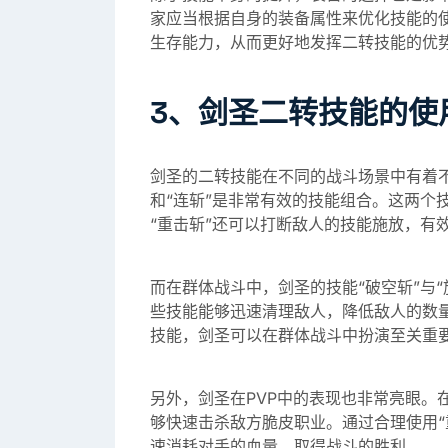
家应当根据自身的装备属性来优化技能的
生存能力，从而更好地发挥二转技能的优
3、剑圣二转技能的使
剑圣的二转技能在不同的战斗场景中有着不
和“连斩”是非常有效的技能组合。这两个
“重击斩”还可以打断敌人的技能施放，有效
而在群体战斗中，剑圣的技能“破空斩”与
些技能能够迅速清理敌人，降低敌人的数
技能，剑圣可以在群体战斗中扮演至关重
另外，剑圣在PVP中的表现也非常亮眼。
够快速击杀敌方脆皮职业。通过合理使用“
速消耗对手的血量，取得战斗的胜利。