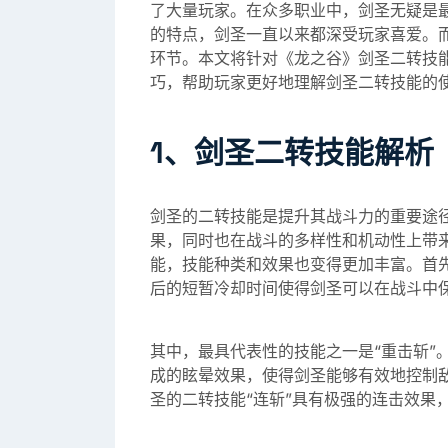
了大量玩家。在众多职业中，剑圣无疑是
的特点，剑圣一直以来都深受玩家喜爱。
环节。本文将针对《龙之谷》剑圣二转技
巧，帮助玩家更好地理解剑圣二转技能的
1、剑圣二转技能解析
剑圣的二转技能是提升其战斗力的重要途
果，同时也在战斗的多样性和机动性上带
能，技能种类和效果也变得更加丰富。首
后的短暂冷却时间使得剑圣可以在战斗中
其中，最具代表性的技能之一是“重击斩”
成的眩晕效果，使得剑圣能够有效地控制
圣的二转技能“连斩”具有极强的连击效果