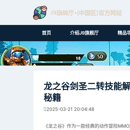
首页
介绍J9旗舰厅
精品
龙之谷剑圣二转技能解
秘籍
2025-03-21 20:04:48
《龙之谷》作为一款经典的动作冒险MMO