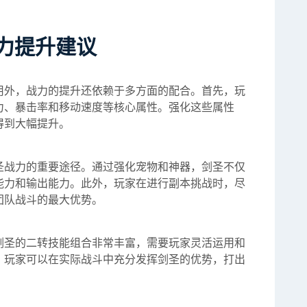
力提升建议
用外，战力的提升还依赖于多方面的配合。首先，玩
力、暴击率和移动速度等核心属性。强化这些属性
得到大幅提升。
圣战力的重要途径。通过强化宠物和神器，剑圣不仅
能力和输出能力。此外，玩家在进行副本挑战时，尽
团队战斗的最大优势。
剑圣的二转技能组合非常丰富，需要玩家灵活运用和
，玩家可以在实际战斗中充分发挥剑圣的优势，打出